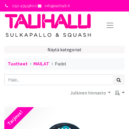
050 439 9800
info@talihalli.fi
Näytä kategoriat
Tuotteet
MAILAT
Padel
Julkinen hinnasto
Tarjous!