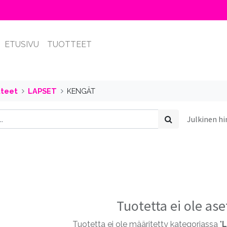
ETUSIVU
TUOTTEET
tteet
LAPSET
KENGÄT
Julkinen h
Tuotetta ei ole ase
Tuotetta ei ole määritetty kategoriassa "
L