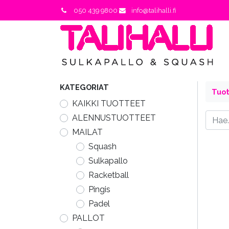
050 439 9800
info@talihalli.fi
KATEGORIAT
Tuo
KAIKKI TUOTTEET
ALENNUSTUOTTEET
MAILAT
Squash
Sulkapallo
Racketball
Pingis
Padel
PALLOT​