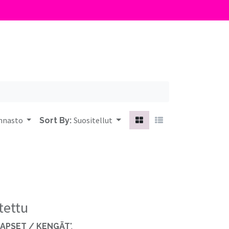
innasto
Suositellut
Sort By:
tettu
APSET / KENGÄT
".